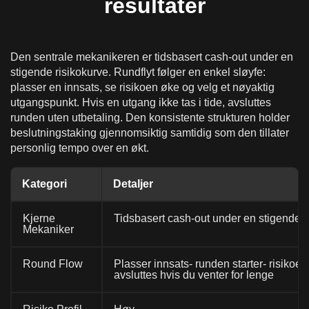
resultater
Den sentrale mekanikeren er tidsbasert cash-out under en
stigende risikokurve. Rundflyt følger en enkel sløyfe:
plasser en innsats, se risikoen øke og velg et nøyaktig
utgangspunkt. Hvis en utgang ikke tas i tide, avsluttes
runden uten utbetaling. Den konsistente strukturen holder
beslutningstaking gjennomsiktig samtidig som den tillater
personlig tempo over en økt.
Kategori
Detaljer
Kjerne
Tidsbasert cash-out under en stigende r
Mekaniker
Round Flow
Plasser innsats- runden starter- risikoen
avsluttes hvis du venter for lenge