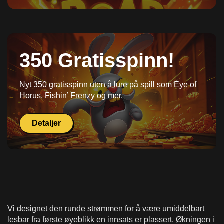
350 Gratisspinn!
Nyt 350 gratisspinn uten å lure på spill som Eye of
Horus, Fishin’ Frenzy og mer.
Detaljer
Vi designet den runde strømmen for å være umiddelbart
lesbar fra første øyeblikk en innsats er plassert. Økningen i