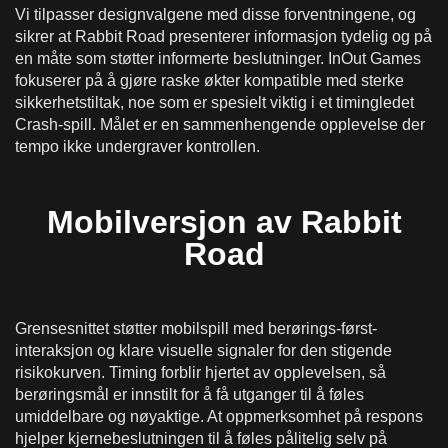
Vi tilpasser designvalgene med disse forventningene, og
sikrer at Rabbit Road presenterer informasjon tydelig og på
en måte som støtter informerte beslutninger. InOut Games
fokuserer på å gjøre raske økter kompatible med sterke
sikkerhetstiltak, noe som er spesielt viktig i et timingledet
Crash-spill. Målet er en sammenhengende opplevelse der
tempo ikke undergraver kontrollen.
Mobilversjon av Rabbit
Road
Grensesnittet støtter mobilspill med berørings-først-
interaksjon og klare visuelle signaler for den stigende
risikokurven. Timing forblir hjertet av opplevelsen, så
berøringsmål er innstilt for å få utganger til å føles
umiddelbare og nøyaktige. At oppmerksomhet på respons
hjelper kjernebeslutningen til å føles pålitelig selv på