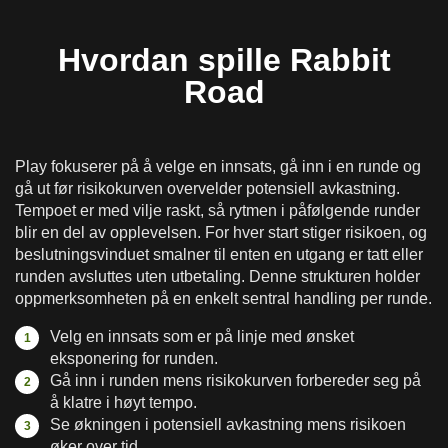
Hvordan spille Rabbit
Road
Play fokuserer på å velge en innsats, gå inn i en runde og
gå ut før risikokurven overvelder potensiell avkastning.
Tempoet er med vilje raskt, så rytmen i påfølgende runder
blir en del av opplevelsen. For hver start stiger risikoen, og
beslutningsvinduet smalner til enten en utgang er tatt eller
runden avsluttes uten utbetaling. Denne strukturen holder
oppmerksomheten på en enkelt sentral handling per runde.
Velg en innsats som er på linje med ønsket
eksponering for runden.
Gå inn i runden mens risikokurven forbereder seg på
å klatre i høyt tempo.
Se økningen i potensiell avkastning mens risikoen
øker over tid.