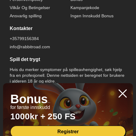
Vilkår Og Betingelser
Kampanjekode
Ansvarlig spilling
Ingen Innskudd Bonus
Kontakter
+35799156384
info@rabbitroad.com
Spill det trygt
Hvis du merker symptomer på spilleavhengighet, søk hjelp
fra en profesjonell. Denne nettsiden er beregnet for brukere
i alderen 18 år og eldre.
Bonus
for første innskudd
1000kr + 250 FS
Bytt språk
Registrer