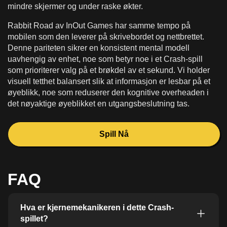
mindre skjermer og under raske økter.
Rabbit Road av InOut Games har samme tempo på
mobilen som den leverer på skrivebordet og nettbrettet.
Denne pariteten sikrer en konsistent mental modell
uavhengig av enhet, noe som betyr noe i et Crash-spill
som prioriterer valg på et brøkdel av et sekund. Vi holder
visuell tetthet balansert slik at informasjon er lesbar på et
øyeblikk, noe som reduserer den kognitive overheaden i
det nøyaktige øyeblikket en utgangsbeslutning tas.
Spill Nå
FAQ
Hva er kjernemekanikeren i dette Crash-
spillet?