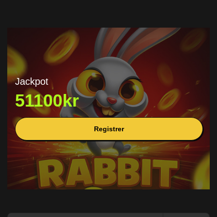
Jackpot
51100kr
Registrer