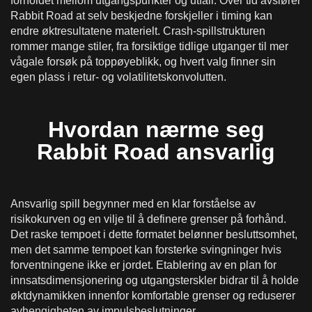
forholdet mellom utgangspunkter og utfall. Over tid avslører
Rabbit Road at selv beskjedne forskjeller i timing kan
endre øktresultatene materielt. Crash-spillstrukturen
rommer mange stiler, fra forsiktige tidlige utganger til mer
vågale forsøk på toppøyeblikk, og hvert valg finner sin
egen plass i retur- og volatilitetskonvolutten.
Hvordan nærme seg
Rabbit Road ansvarlig
Ansvarlig spill begynner med en klar forståelse av
risikokurven og en vilje til å definere grenser på forhånd.
Det raske tempoet i dette formatet belønner besluttsomhet,
men det samme tempoet kan forsterke svingninger hvis
forventningene ikke er jordet. Etablering av en plan for
innsatsdimensjonering og utgangsterskler bidrar til å holde
øktdynamikken innenfor komfortable grenser og reduserer
avhengigheten av impulsbeslutninger.