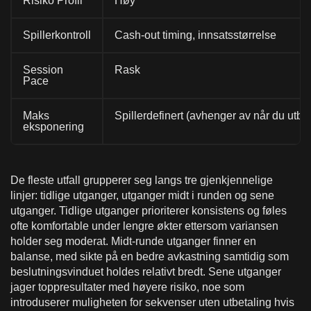
Risiko Profil
Høy
Spillerkontroll
Cash-out timing, innsatsstørrelse
Session
Rask
Pace
Maks
Spillerdefinert (avhenger av når du utbet
eksponering
De fleste utfall grupperer seg langs tre gjenkjennelige
linjer: tidlige utganger, utganger midt i runden og sene
utganger. Tidlige utganger prioriterer konsistens og føles
ofte komfortable under lengre økter ettersom variansen
holder seg moderat. Midt-runde utganger finner en
balanse, med sikte på en bedre avkastning samtidig som
beslutningsvinduet holdes relativt bredt. Sene utganger
jager toppresultater med høyere risiko, noe som
introduserer muligheten for sekvenser uten utbetaling hvis